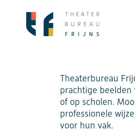
Ga
naar
de
inhoud
Theaterbureau Frijn
prachtige beelden v
of op scholen. Moo
professionele wijz
voor hun vak.