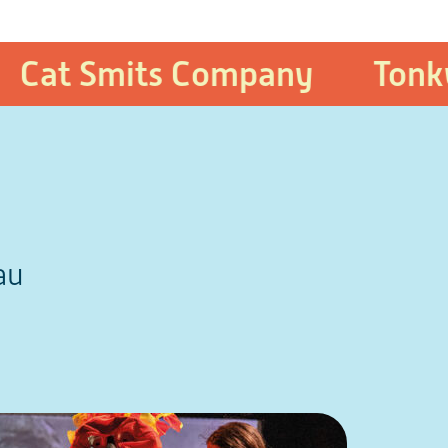
 Smits Company
Tonky & J
au