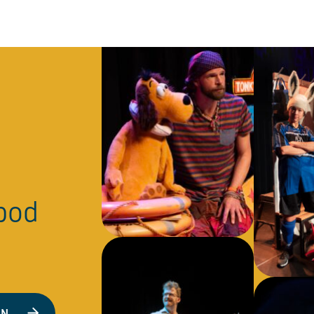
nbod
EN