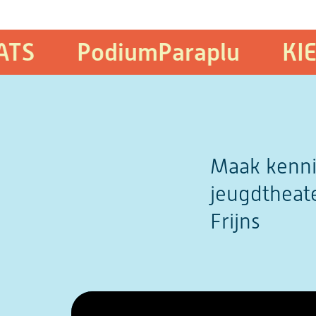
PodiumParaplu
KIEK&L
Maak kenni
jeugdtheat
Frijns