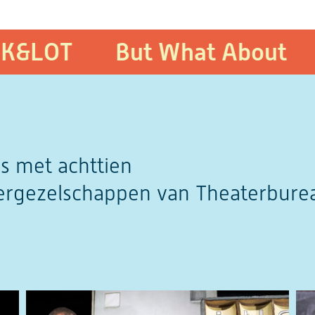
OT
But What About
Cat
s met achttien
ergezelschappen van Theaterbure