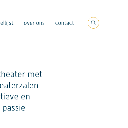
ellijst
over ons
contact
Search
 theater met
heaterzalen
tieve en
 passie