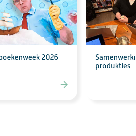
rboekenweek 2026
Samenwerki
produkties