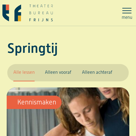
Ga
naar
menu
de
inhoud
Springtij
Alle lessen
Alleen vooraf
Alleen achteraf
Kennismaken