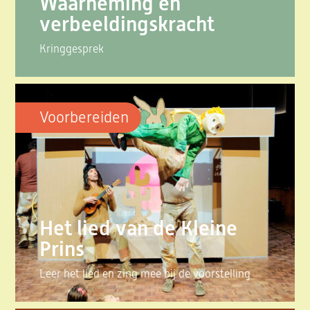
Waarneming en
verbeeldingskracht
Kringgesprek
Voorbereiden
Het lied van de Kleine
Prins
Leer het lied en zing mee bij de voorstelling