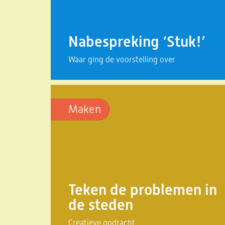
Nabespreking ‘Stuk!’
Waar ging de voorstelling over
Maken
Teken de problemen in
de steden
Creatieve opdracht