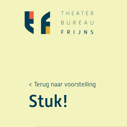
Ga
naar
de
inhoud
< Terug naar voorstelling
Stuk!