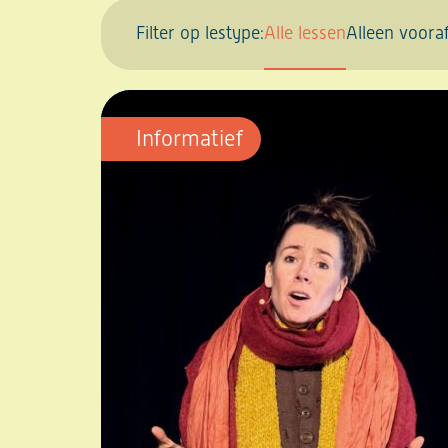
Filter op lestype:
Alle lessen
Alleen voora
Informatief