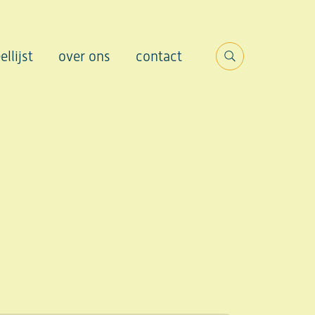
ellijst
over ons
contact
Search