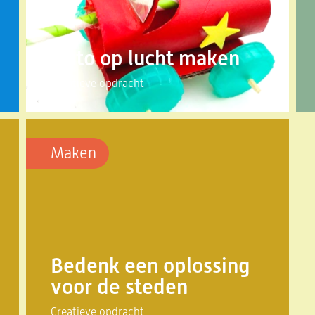
Auto op lucht maken
Creatieve opdracht
Maken
Bedenk een oplossing
voor de steden
Creatieve opdracht