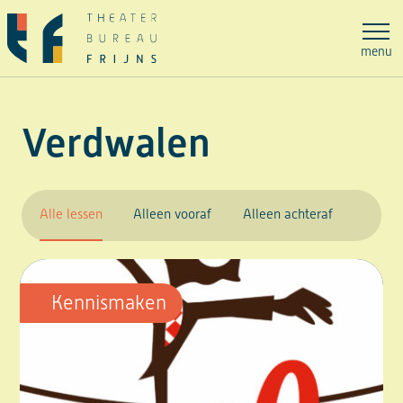
Ga
naar
menu
de
inhoud
Verdwalen
Alle lessen
Alleen vooraf
Alleen achteraf
Kennismaken