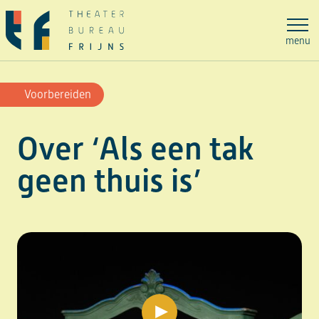
Ga
naar
menu
de
inhoud
Voorbereiden
Over ‘Als een tak
geen thuis is’