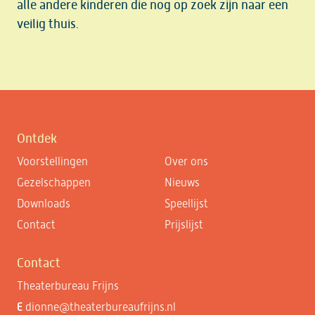
alle andere kinderen die nog op zoek zijn naar een
veilig thuis.
Ontdek
Voorstellingen
Over ons
Gezelschappen
Nieuws
Downloads
Speellijst
Contact
Prijslijst
Contact
Theaterbureau Frijns
E
dionne@theaterbureaufrijns.nl