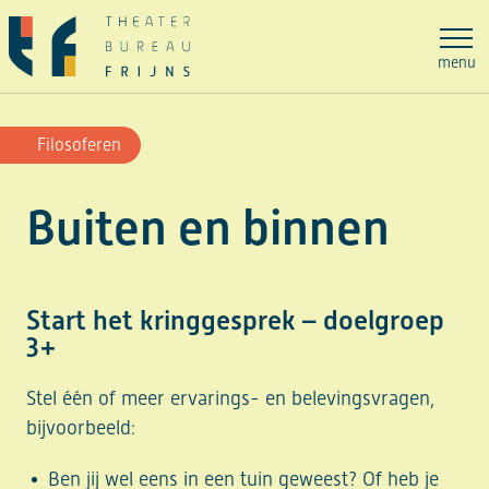
Ga
naar
menu
de
inhoud
Filosoferen
Buiten en binnen
Start het kringgesprek – doelgroep
3+
Stel één of meer ervarings- en belevingsvragen,
bijvoorbeeld:
Ben jij wel eens in een tuin geweest? Of heb je