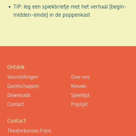
TIP: leg een spiekbriefje met het verhaal (begin-
midden-einde) in de poppenkast
Ontdek
Voorstellingen
Over ons
Gezelschappen
Nieuws
Downloads
Speellijst
Contact
Prijslijst
Contact
Theaterbureau Frijns