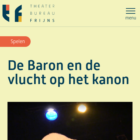
Ga
naar
menu
de
inhoud
Spelen
De Baron en de
vlucht op het kanon