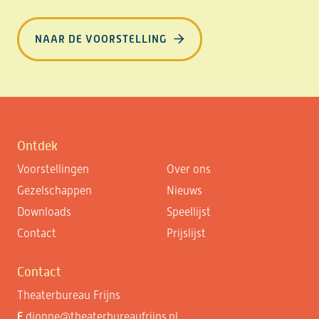
NAAR DE VOORSTELLING
Ontdek
Voorstellingen
Over ons
Gezelschappen
Nieuws
Downloads
Speellijst
Contact
Prijslijst
Contact
Theaterbureau Frijns
E
dionne@theaterbureaufrijns.nl