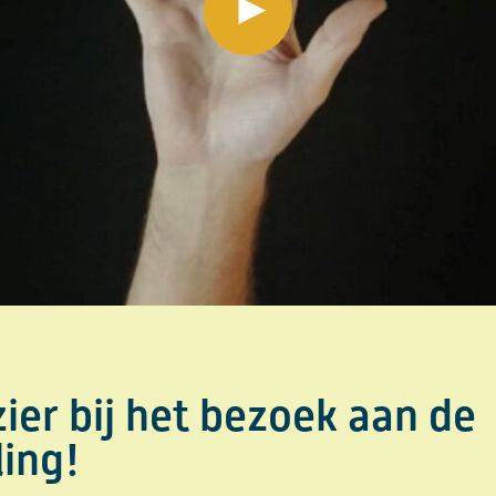
play video
zier bij het bezoek aan de
ling!