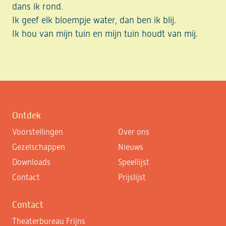
dans ik rond.
Ik geef elk bloempje water, dan ben ik blij.
Ik hou van mijn tuin en mijn tuin houdt van mij.
Ontdek
Voorstellingen
Over ons
Gezelschappen
Nieuws
Downloads
Speellijst
Contact
Prijslijst
Contact
Theaterbureau Frijns