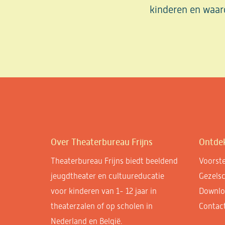
kinderen en waard
Over Theaterbureau Frijns
Ontde
Theaterbureau Frijns biedt beeldend
Voorste
jeugdtheater en cultuureducatie
Gezels
voor kinderen van 1- 12 jaar in
Downlo
theaterzalen of op scholen in
Contac
Nederland en België.