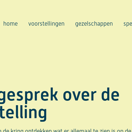
home
voorstellingen
gezelschappen
spe
gesprek over de
telling
de kring ontdekken wat er allemaal te zien is op de