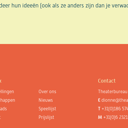
eer hun ideeën (ook als ze anders zijn dan je verwac
k
Contact
llingen
Over ons
Theaterbureau 
chappen
Nieuws
E
dionne@theat
ads
Speellijst
T
+31(0)186 57
t
Prijslijst
M
+31(0)6 2321