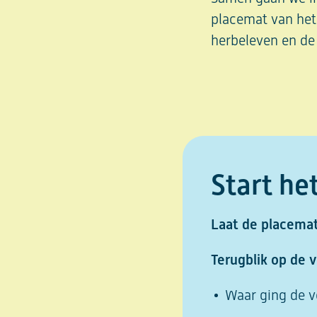
placemat van het 
herbeleven en de 
Start he
Laat de placemat
Terugblik op de v
Waar ging de v