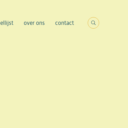
ellijst
over ons
contact
Search