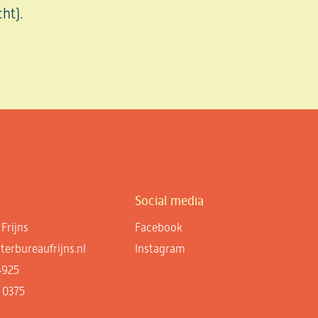
ht).
Social media
Frijns
Facebook
erbureaufrijns.nl
Instagram
4925
 0375