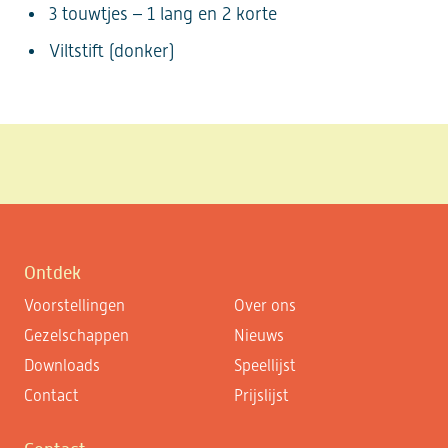
3 touwtjes – 1 lang en 2 korte
Viltstift (donker)
Ontdek
Voorstellingen
Over ons
Gezelschappen
Nieuws
Downloads
Speellijst
Contact
Prijslijst