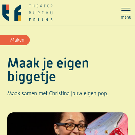
Ga
naar
menu
de
inhoud
Maken
Maak je eigen
biggetje
Maak samen met Christina jouw eigen pop.