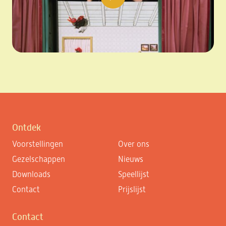
play video
Ontdek
Voorstellingen
Over ons
Gezelschappen
Nieuws
Downloads
Speellijst
Contact
Prijslijst
Contact