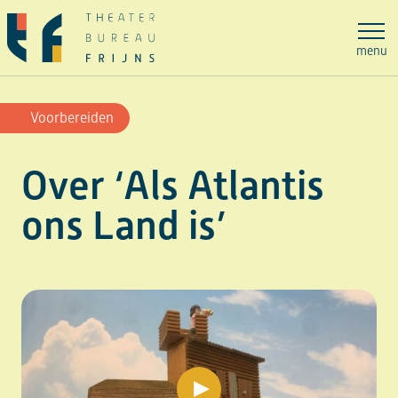
Ga
naar
menu
de
inhoud
Voorbereiden
Over ‘Als Atlantis
ons Land is’