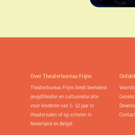
Over Theaterbureau Frijns
Ontde
Theaterbureau Frijns biedt beeldend
Voorste
jeugdtheater en cultuureducatie
Gezels
voor kinderen van 1- 12 jaar in
Downlo
theaterzalen of op scholen in
Contac
Nederland en België.