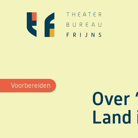
Ga
naar
de
inhoud
Voorbereiden
Over 
Land 