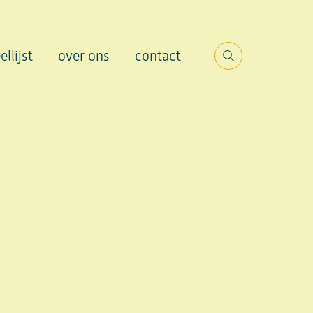
ellijst
over ons
contact
Search