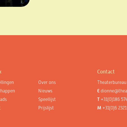
k
Contact
llingen
Over ons
Theaterbureau 
chappen
Nieuws
E
dionne@theat
ads
Speellijst
T
+31(0)186 57
t
Prijslijst
M
+31(0)6 2321