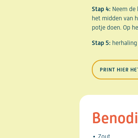
Stap 4:
Neem de ho
het midden van he
potje doen. Op he
Stap 5:
herhaling 
PRINT HIER H
Benod
Zout