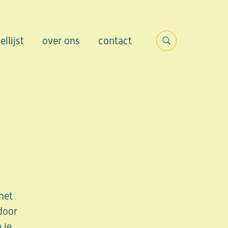
ellijst
over ons
contact
Search
het
door
 je