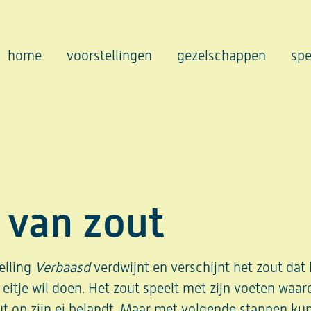
home
voorstellingen
gezelschappen
spe
van zout
elling
Verbaasd
verdwijnt en verschijnt het zout dat 
 eitje wil doen. Het zout speelt met zijn voeten waar
out op zijn ei belandt. Maar met volgende stappen kun