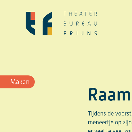
Ga
naar
de
inhoud
Maken
Raam 
Tijdens de voorst
meneertje op zijn
er veel te veel z