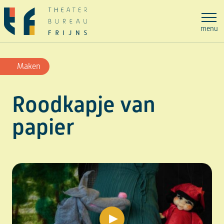
Ga
naar
menu
de
inhoud
Maken
Roodkapje van
papier