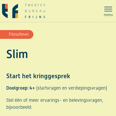
Ga
naar
menu
de
inhoud
Filosoferen
Slim
Start het kringgesprek
Doelgroep: 4+
(startvragen en verdiepingsvragen)
Stel één of meer ervarings- en belevingsvragen,
bijvoorbeeld: