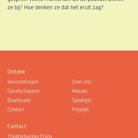
ze bij? Hoe denken ze dat het eruit zag?
Ontdek
Voorstellingen
Over ons
Gezelschappen
Nieuws
Downloads
Speellijst
Contact
Prijslijst
Contact
Theaterbureau Frijns