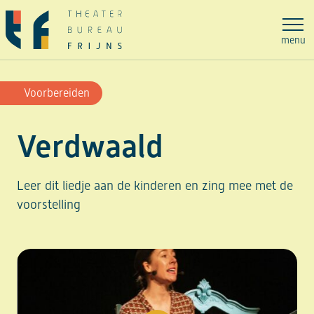
Ga
naar
menu
de
inhoud
Voorbereiden
Verdwaald
Leer dit liedje aan de kinderen en zing mee met de
voorstelling