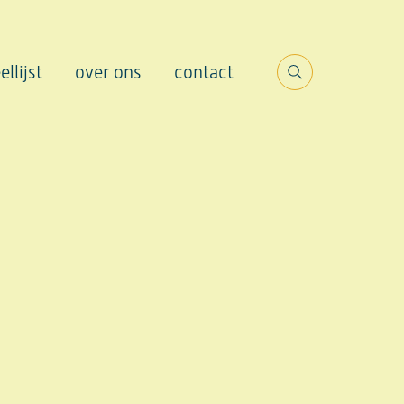
ellijst
over ons
contact
Search