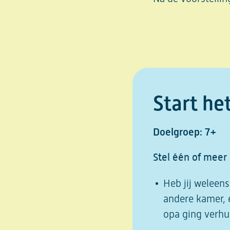
Start he
Doelgroep: 7+
Stel één of meer
Heb jij weleen
andere kamer, 
opa ging verhui