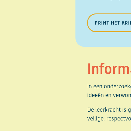
PRINT HET KR
Inform
In een onderzoeke
ideeën en verwon
De leerkracht is 
veilige, respectv