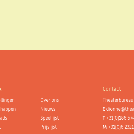
k
Contact
llingen
Over ons
Theaterbureau 
chappen
Nieuws
E
dionne@theat
ads
Speellijst
T
+31(0)186 57
t
Prijslijst
M
+31(0)6 2321