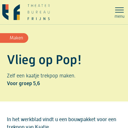
Ga
naar
menu
de
inhoud
Maken
Vlieg op Pop!
Zelf een kaatje trekpop maken.
Voor groep 5,6
In het werkblad vindt u een bouwpakket voor een
trekpop van Kaatje.