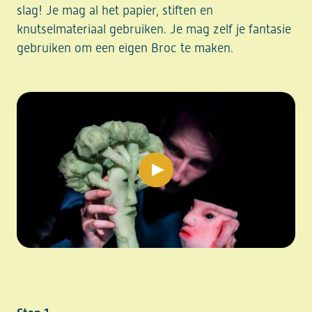
slag! Je mag al het papier, stiften en
knutselmateriaal gebruiken. Je mag zelf je fantasie
gebruiken om een eigen Broc te maken.
play video