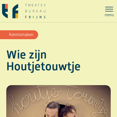
Ga
naar
menu
de
inhoud
Kennismaken
Wie zijn
Houtjetouwtje