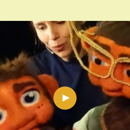
play video