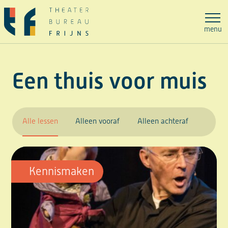
Ga
naar
menu
de
inhoud
Een thuis voor muis
Alle lessen
Alleen vooraf
Alleen achteraf
Kennismaken