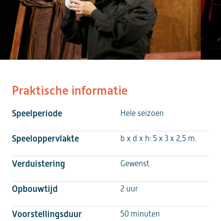
Praktische informatie
Speelperiode
Hele seizoen
Speeloppervlakte
b x d x h: 5 x 3 x 2,5 m.
Verduistering
Gewenst
Opbouwtijd
2 uur
Voorstellingsduur
50 minuten