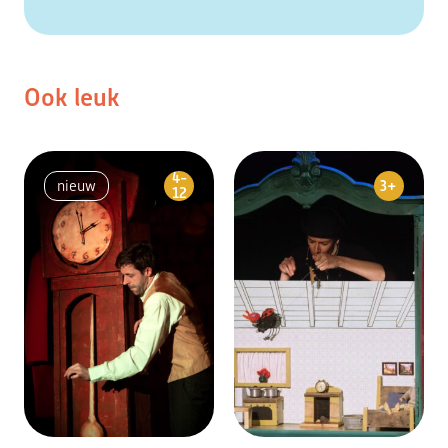
Ook leuk
4-
3+
nieuw
12