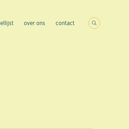
ellijst
over ons
contact
Search