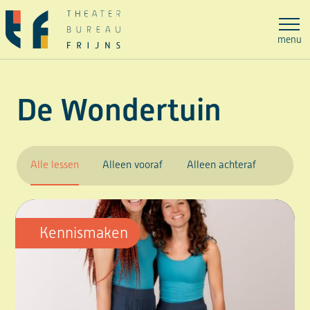
Ga
naar
menu
de
inhoud
De Wondertuin
Alle lessen
Alleen vooraf
Alleen achteraf
Kennismaken